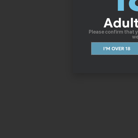
Adul
Please confirm that y
we
I’M OVER 18